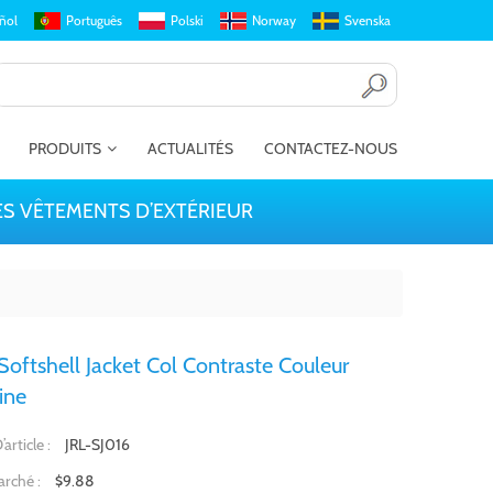
ñol
Português
Polski
Norway
Svenska
PRODUITS
ACTUALITÉS
CONTACTEZ-NOUS
S VÊTEMENTS D’EXTÉRIEUR
Softshell Jacket Col Contraste Couleur
ine
JRL-SJ016
article :
$9.88
arché :