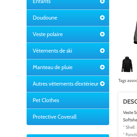
Enfants
Doudoune
Veste polaire
Vêtements de ski
Manteau de pluie
Tags assoc
Autres vêtements d’extérieur
Pet Clothes
DESC
Veste S
Protective Coverall
Softshel
* Shell
* Fonct