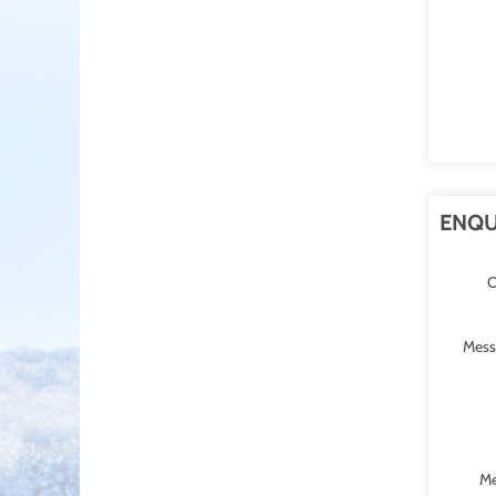
ENQU
O
Mess
Me