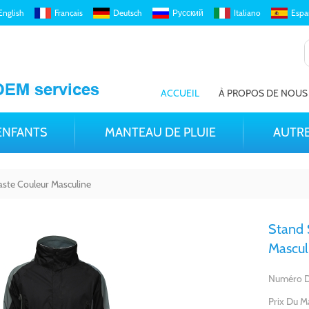
English
Français
Deutsch
Русский
Italiano
Espa
ACCUEIL
À PROPOS DE NOUS
ENFANTS
MANTEAU DE PLUIE
AUTRE
aste Couleur Masculine
Stand 
Mascul
Numéro D’
Prix Du M