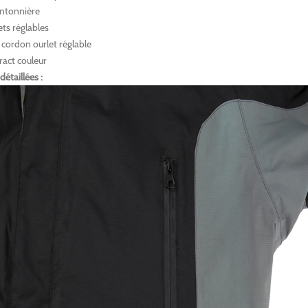
ntonnière
ets réglables
e cordon ourlet réglable
ract couleur
étaillées :