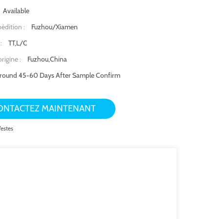
Available
Fuzhou/Xiamen
pédition :
TT,L/C
 :
Fuzhou,China
rigine :
round 45-60 Days After Sample Confirm
ONTACTEZ MAINTENANT
Vestes