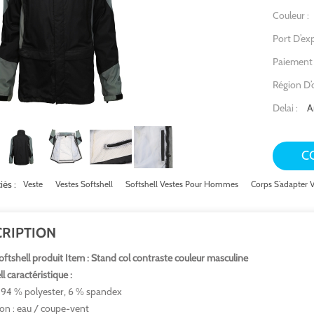
Couleur :
Port D’ex
Paiement
Région D’o
A
Delai :
C
iés :
Veste
Vestes Softshell
Softshell Vestes Pour Hommes
Corps S’adapter 
RIPTION
oftshell produit Item : Stand col contraste couleur masculine
l caractéristique :
 : 94 % polyester, 6 % spandex
ion : eau / coupe-vent