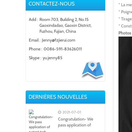
CONTACTEZ-NOUS
* La me
* Poign
* Tirag
Add :
Room 703, Building 2, No.15
Gaoxindadao, Gaoxin District,
* Const
Fuzhou, Fujian, China
Photos d
Email :
Jenny@fzjierui.com
Phone :
0086-591-83626011
Skype :
yu.jenny85
DERNIÈRES NOUVELLES
2021-07-01
Congratulation- We
pass application of
patent tech...