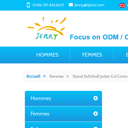
Jenny@fzjierui.com
0086-591-83626011
HOMMES
FEMMES
Accueil
Femmes
Stand Softshell Jacket Col Contr
Hommes
Femmes