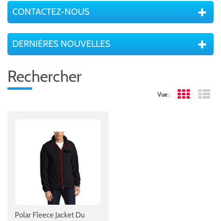
CONTACTEZ-NOUS
DERNIÈRES NOUVELLES
Rechercher
Vue :
Grid View
Lis
Polar Fleece Jacket Du